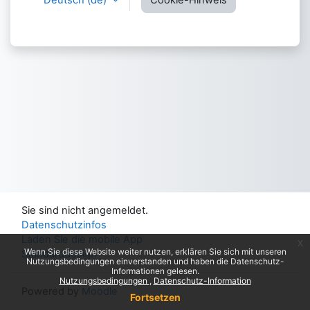
Deutsch ‎(de)‎
Cookie-Hinweis
Sie sind nicht angemeldet.
Datenschutzinfos
Laden Sie die mobile App
x
Wenn Sie diese Website weiter nutzen, erklären Sie sich mit unseren
Standarddesign
Nutzungsbedingungen einverstanden und haben die Datenschutz-
Informationen gelesen.
Nutzungsbedingungen
Datenschutz-Information
Powered by
Moodle
Fortsetzen